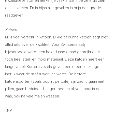
Kwalitatieve stoffen herken je vaak al aan hoe ze eruit zien
en aanvoelen. En in bijna alle gevallen is prijs een goede
raadgever.
Katoen
Er is veel verschil in katoen. Dikke of dunne katoen zegt niet
altijd iets over de kwaliteit. Voor Zwitserse satijn
bijvoorbeeld wordt een hele dunne draad gebruikt en is
toch heel sterk en mooi materiaal. Deze katoen heeft een
lange vezel. Kortere vezels geven een meer pluizerige
indruk waar de stof ruwer van wordt. De betere
katoensoorten (zoals poplin, percale) zijn zacht, gaan niet
pillen, gaan beduidend langer mee en blijven mooi in de
was, ook na vele malen wassen.
Wol