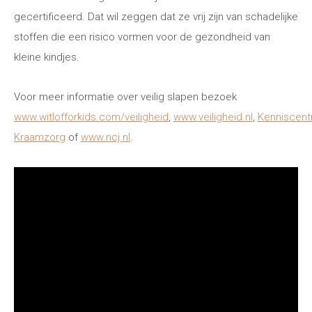
gecertificeerd. Dat wil zeggen dat ze vrij zijn van schadelijke
stoffen die een risico vormen voor de gezondheid van
kleine kindjes.
Voor meer informatie over veilig slapen bezoek
www.witlofforkids.com/veiligheid
,
www.veiligheid.nl
,
Kenniscen
Kraamzorg
of
www.ncj.nl
.