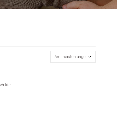
odukte