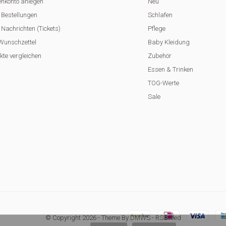
nkonto anlegen
Neu
 Bestellungen
Schlafen
Nachrichten (Tickets)
Pflege
Wunschzettel
Baby Kleidung
kte vergleichen
Zubehör
Essen & Trinken
TOG-Werte
Sale
© Copyright
2026
- Theme By
DMWS
-
RSS feed