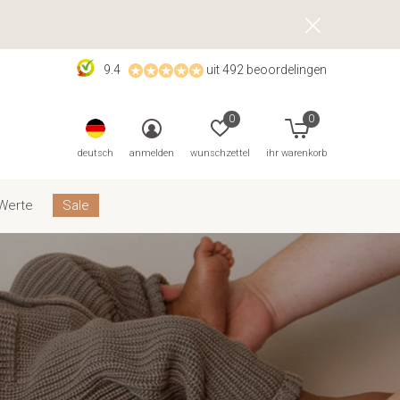
9.4
uit 492 beoordelingen
0
0
deutsch
anmelden
wunschzettel
ihr warenkorb
Werte
Sale