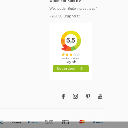
Witlof For Kids BV
Wethouder Buitenhuisstraat 1
7951 SJ Staphorst