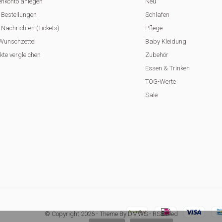
nkonto anlegen
Neu
 Bestellungen
Schlafen
Nachrichten (Tickets)
Pflege
Wunschzettel
Baby Kleidung
kte vergleichen
Zubehör
Essen & Trinken
TOG-Werte
Sale
© Copyright
2026
- Theme By
DMWS
-
RSS feed