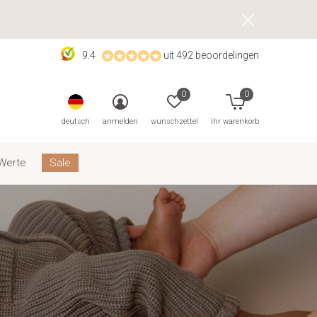
9.4
uit 492 beoordelingen
0
0
deutsch
anmelden
wunschzettel
ihr warenkorb
Werte
Sale