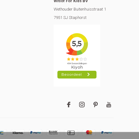
Witlof For Kids BV
Wethouder Buitenhuisstraat 1
7951 SJ Staphorst