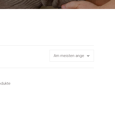
odukte