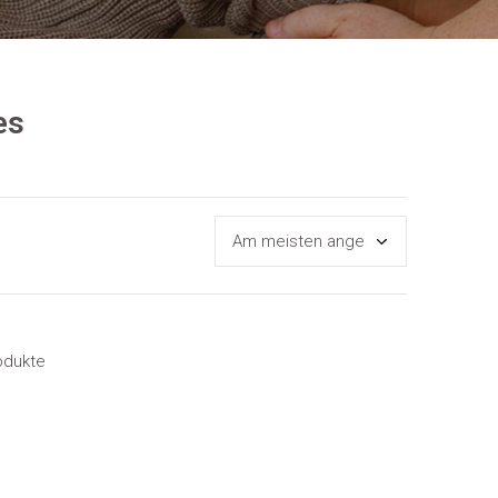
es
odukte