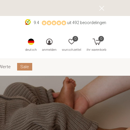
9.4
uit 492 beoordelingen
0
0
deutsch
anmelden
wunschzettel
ihr warenkorb
Werte
Sale