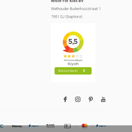
Witlof For Kids BV
Wethouder Buitenhuisstraat 1
7951 SJ Staphorst