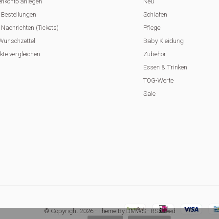
nkonto anlegen
Neu
 Bestellungen
Schlafen
Nachrichten (Tickets)
Pflege
Wunschzettel
Baby Kleidung
kte vergleichen
Zubehör
Essen & Trinken
TOG-Werte
Sale
© Copyright
2026
- Theme By
DMWS
-
RSS feed