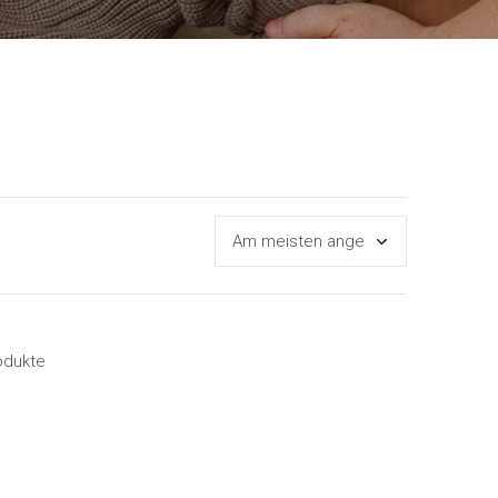
odukte