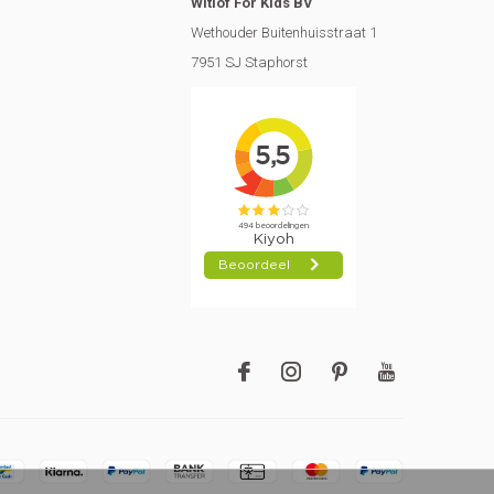
Witlof For Kids BV
Wethouder Buitenhuisstraat 1
7951 SJ Staphorst