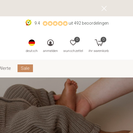
9.4
uit 492 beoordelingen
0
0
deutsch
anmelden
wunschzettel
ihr warenkorb
Werte
Sale