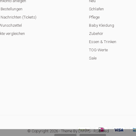
nkonto anlegen
Neu
 Bestellungen
Schlafen
Nachrichten (Tickets)
Pflege
Wunschzettel
Baby Kleidung
kte vergleichen
Zubehör
Essen & Trinken
TOG-Werte
Sale
© Copyright
2026
- Theme By
DMWS
-
RSS feed