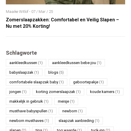
Maaike Witlof - 07 / Mar / 25
Zomerslaapzakken: Comfortabel en Veilig Slapen –
Nu met 20% Korting!
Schlagworte
aankleedkussen
(1)
aankleedkussen bebe-jou
(1)
babyslaapzak
(1)
blogs
(5)
comfortabele slaapzak baby
(1)
geboortepakje
(1)
jongen
(1)
korting zomerslaapzak
(1)
koude kamers
(1)
makkelijk in gebruik
(1)
meisje
(1)
musthave babyspullen
(1)
newborn
(1)
newborn musthaves
(1)
slaapzak aanbieding
(1)
slapen
(2)
tips
(1)
tog waarde
(1)
tuck-inn
(2)