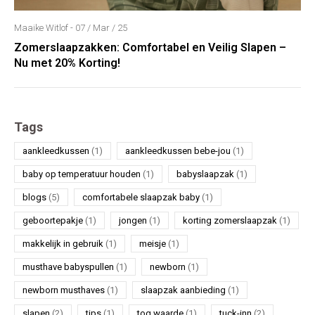
Maaike Witlof - 07 / Mar / 25
Zomerslaapzakken: Comfortabel en Veilig Slapen –
Nu met 20% Korting!
Tags
aankleedkussen
(1)
aankleedkussen bebe-jou
(1)
baby op temperatuur houden
(1)
babyslaapzak
(1)
blogs
(5)
comfortabele slaapzak baby
(1)
geboortepakje
(1)
jongen
(1)
korting zomerslaapzak
(1)
makkelijk in gebruik
(1)
meisje
(1)
musthave babyspullen
(1)
newborn
(1)
newborn musthaves
(1)
slaapzak aanbieding
(1)
slapen
(2)
tips
(1)
tog waarde
(1)
tuck-inn
(2)