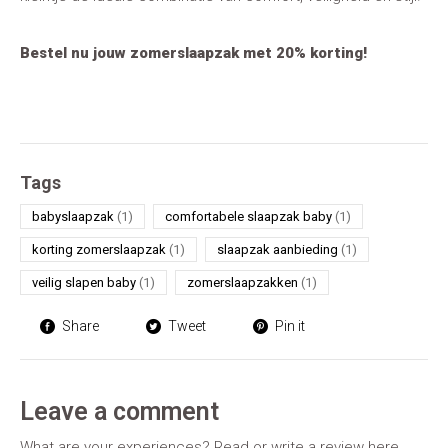
Bestel nu jouw zomerslaapzak met 20% korting!
Tags
babyslaapzak
(1)
comfortabele slaapzak baby
(1)
korting zomerslaapzak
(1)
slaapzak aanbieding
(1)
veilig slapen baby
(1)
zomerslaapzakken
(1)
Share
Tweet
Pin it
Leave a comment
What are your experiences? Read or write a review here.